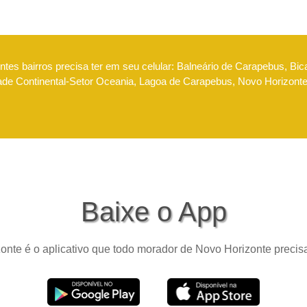
tes bairros precisa ter em seu celular: Balneário de Carapebus, Bic
dade Continental-Setor Oceania, Lagoa de Carapebus, Novo Horizont
Baixe o App
nte é o aplicativo que todo morador de Novo Horizonte precisa