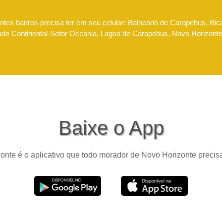
tes bairros precisa ter em seu celular: Balneário de Carapebus, Bic
dade Continental-Setor Oceania, Lagoa de Carapebus, Novo Horizont
Baixe o App
nte é o aplicativo que todo morador de Novo Horizonte precisa