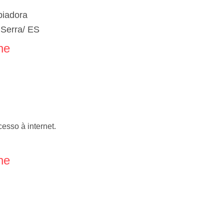
piadora
 Serra/ ES
ne
esso à internet.
ne