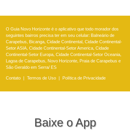
O Guia Novo Horizonte é o aplicativo que todo morador dos
seguintes bairros precisa ter em seu celular: Balneário de
Carapebus, Bicanga, Cidade Continental, Cidade Continental-
Setor ASIA, Cidade Continental-Setor America, Cidade
Continental-Setor Europa, Cidade Continental-Setor Oceania,
Lagoa de Carapebus, Novo Horizonte, Praia de Carapebus e
São Geraldo em Serra/ ES
Contato
|
Termos de Uso
|
Política de Privacidade
Baixe o App