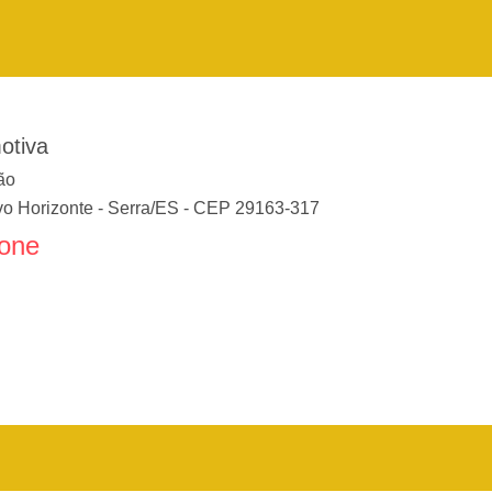
otiva
ão
o Horizonte
-
Serra
/
ES
- CEP
29163-317
fone