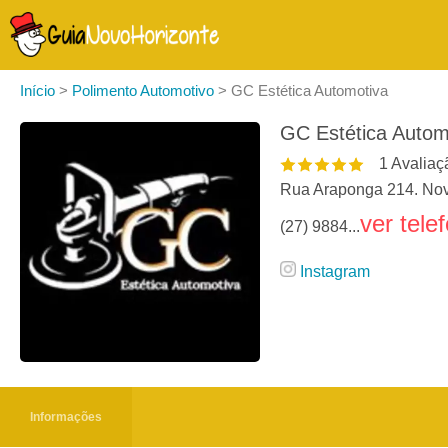
Início
>
Polimento Automotivo
>
GC Estética Automotiva
GC Estética Autom
1
Avaliaç
Rua Araponga 214. Nov
ver tele
(27) 9884...
Instagram
Informações