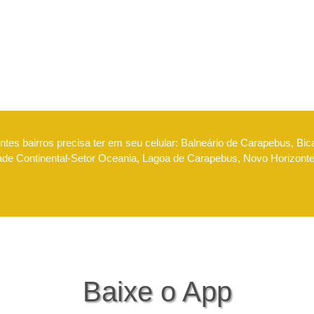
tes bairros precisa ter em seu celular: Balneário de Carapebus, Bic
dade Continental-Setor Oceania, Lagoa de Carapebus, Novo Horizont
Baixe o App