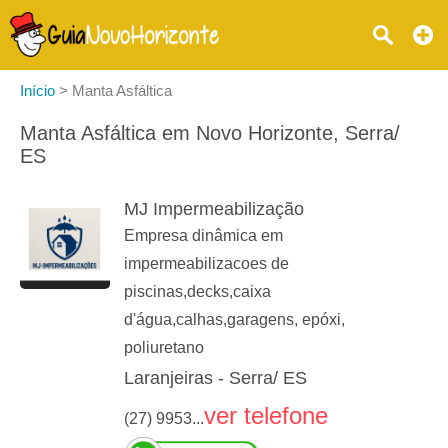
Início
>
Manta Asfáltica
Manta Asfáltica em Novo Horizonte, Serra/
ES
MJ Impermeabilização
Empresa dinâmica em
impermeabilizacoes de
piscinas,decks,caixa
d'água,calhas,garagens, epóxi,
poliuretano
Laranjeiras - Serra/ ES
ver telefone
(27) 9953...