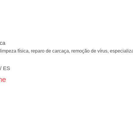
ica
limpeza física, reparo de carcaça, remoção de vírus, especial
a/ ES
ne