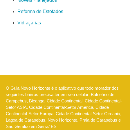
Móveis Planejados
Reforma de Estofados
Vidraçarias
O Guia Novo Horizonte é o aplicativo que todo morador dos
seguintes bairros precisa ter em seu celular: Balneário de
Carapebus, Bicanga, Cidade Continental, Cidade Continental-
Setor ASIA, Cidade Continental-Setor America, Cidade
Continental-Setor Europa, Cidade Continental-Setor Oceania,
Lagoa de Carapebus, Novo Horizonte, Praia de Carapebus e
São Geraldo em Serra/ ES