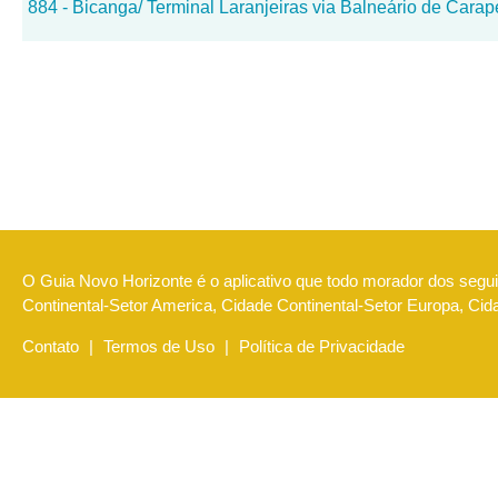
884 - Bicanga/ Terminal Laranjeiras via Balneário de Carap
O Guia Novo Horizonte é o aplicativo que todo morador dos seguin
Continental-Setor America, Cidade Continental-Setor Europa, Ci
Contato
|
Termos de Uso
|
Política de Privacidade