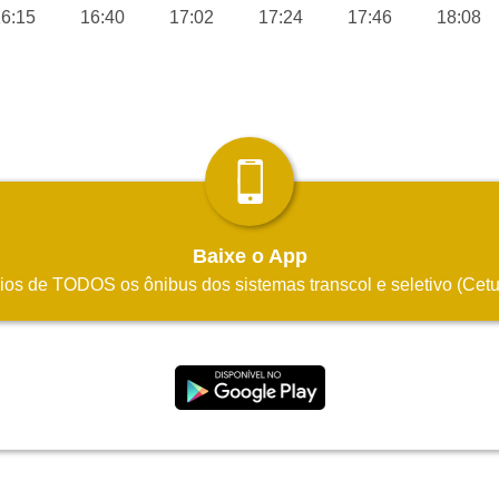
6:15
16:40
17:02
17:24
17:46
18:08
Baixe o App
rios de TODOS os ônibus dos sistemas transcol e seletivo (Ce