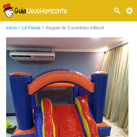
Início
>
Lê Fiesta
>
Aluguel de Castelinho Inflável