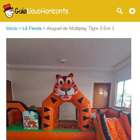
Início
>
Lê Fiesta
>
Aluguel de Multiplay Tigre 3 Em 1